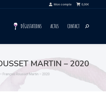
Mon compte
0,00
€
DÉGUSTATIONS
ACTUS
CONTACT
Recherche
:
OUSSET MARTIN – 2020
– François Rousset Martin – 2020