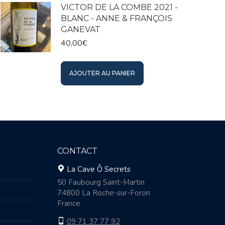
VICTOR DE LA COMBE 2021 -
BLANC - ANNE & FRANÇOIS
GANEVAT
40,00
€
AJOUTER AU PANIER
CONTACT
La Cave Ô Secrets
50 Faubourg Saint-Martin
74800 La Roche-sur-Foron
France
09 71 37 77 92