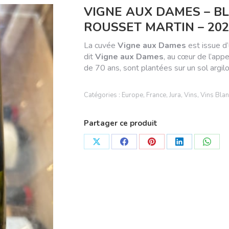
VIGNE AUX DAMES – BL
ROUSSET MARTIN – 202
La cuvée
Vigne aux Dames
est issue d’
dit
Vigne aux Dames
, au cœur de l’appe
de 70 ans, sont plantées sur un sol argilo
Catégories :
Europe
,
France
,
Jura
,
Vins
,
Vins Bla
Partager ce produit
Partager
Partager
Partager
Partager
Parta
sur
sur
sur
sur
sur
X
Facebook
Pinterest
LinkedIn
What