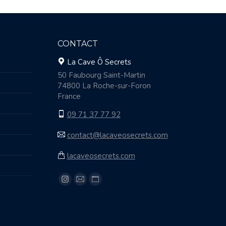
CONTACT
La Cave Ô Secrets
50 Faubourg Saint-Martin
74800 La Roche-sur-Foron
France
09 71 37 77 92
contact@lacaveosecrets.com
lacaveosecrets.com
Trouvez nous sur :
Instagram
E-
Site
page
mail
Web
opens
page
page
in
opens
opens