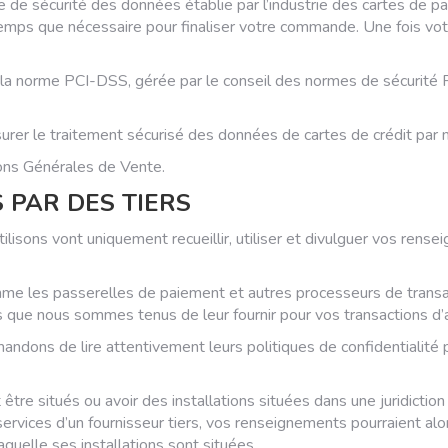
 de sécurité des données établie par l’industrie des cartes de 
temps que nécessaire pour finaliser votre commande. Une fois vot
a norme PCI-DSS, gérée par le conseil des normes de sécurité PCI,
r le traitement sécurisé des données de cartes de crédit par no
tions Générales de Vente.
S PAR DES TIERS
tilisons vont uniquement recueillir, utiliser et divulguer vos ren
comme les passerelles de paiement et autres processeurs de trans
s que nous sommes tenus de leur fournir pour vos transactions d’
andons de lire attentivement leurs politiques de confidentialité 
 être situés ou avoir des installations situées dans une juridiction
ervices d’un fournisseur tiers, vos renseignements pourraient alors 
laquelle ses installations sont situées.