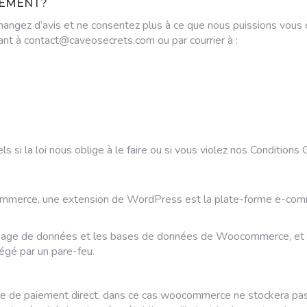
TEMENT?
angez d’avis et ne consentez plus à ce que nous puissions vous c
ant à contact@caveosecrets.com ou par courrier à :
i la loi nous oblige à le faire ou si vous violez nos Conditions G
mmerce, une extension de WordPress est la plate-forme e-comm
age de données et les bases de données de Woocommerce, et d
égé par un pare-feu.
relle de paiement direct, dans ce cas woocommerce ne stockera pa